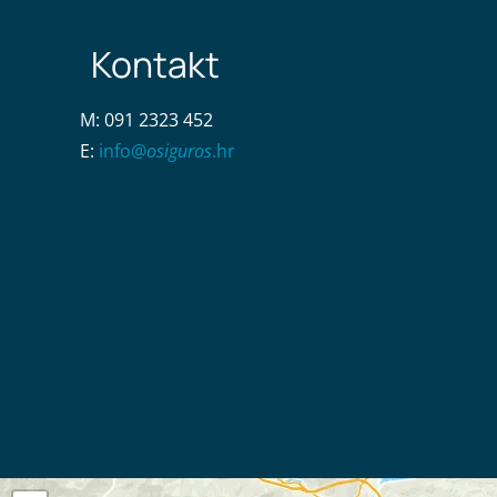
M: 091
2323 452
E:
info@
osiguros
.hr