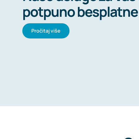
kontinuirano usavr
znanje i spreman je
na svaki Vaš upit
!
Pročitaj više