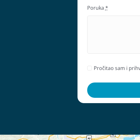
Poruka
*
Pročitao sam i pri