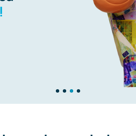
šava svoje
 odgovoriti