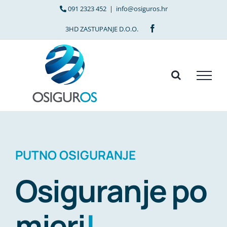
Skip
091 2323 452
|
info@osiguros.hr
to
Facebook
content
PUTNO OSIGURANJE
Osiguranje po
mjeri
!