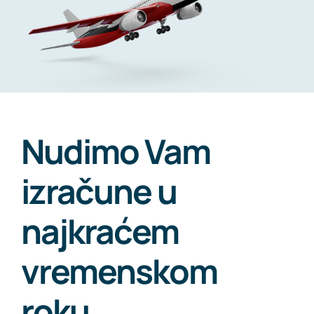
Nudimo Vam
izračune u
najkraćem
vremenskom
roku
.