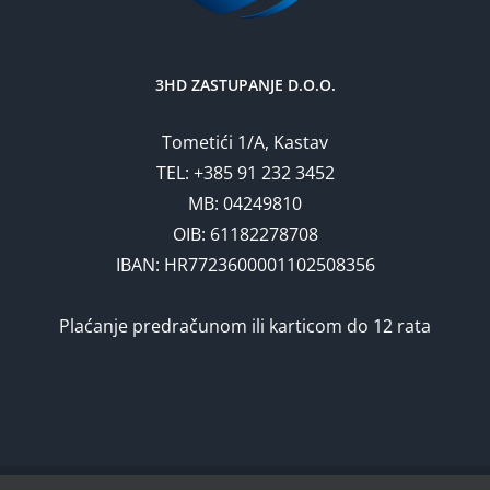
3HD ZASTUPANJE D.O.O.
Tometići 1/A, Kastav
TEL: +385 91 232 3452
MB: 04249810
OIB: 61182278708
IBAN: HR7723600001102508356
Plaćanje predračunom ili karticom do 12 rata